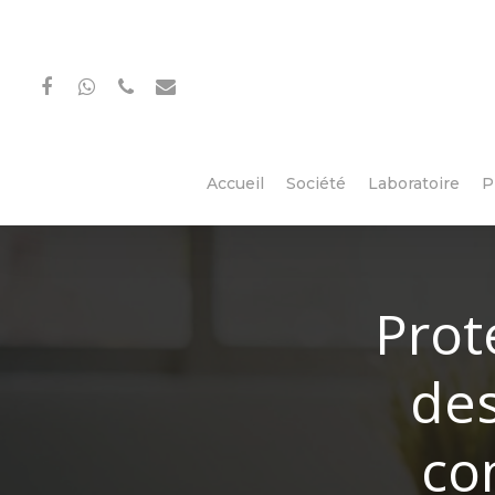
Accueil
Société
Laboratoire
P
Prot
des
co