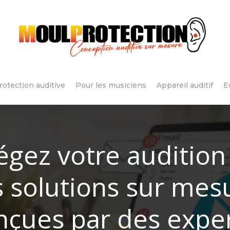
rotection auditive
Pour les musiciens
Appareil auditif
E
égez votre audition
 solutions sur mes
nçues par des exper