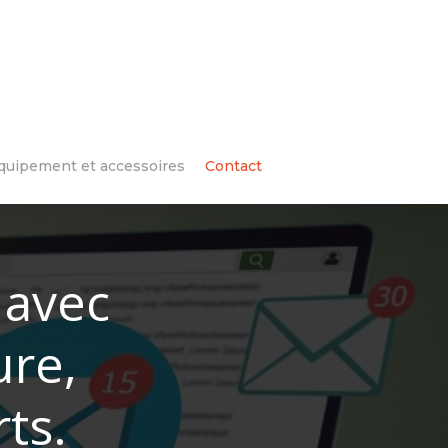
quipement et accessoires
Contact
 avec
ure,
ts.